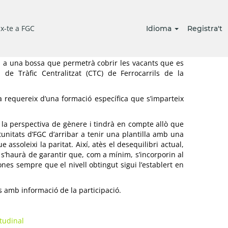
R A UN CURS DE FORMACIÓ D’AGENT DEL
x-te a FGC
Idioma
Registra't
FIC CENTRALITZAT (CTC)
alitzar un curs d’agent del Centre de Control que una
n a una bossa que permetrà cobrir les vacants que es
 de Tràfic Centralitzat (CTC) de Ferrocarrils de la
ia requereix d’una formació específica que s’imparteix
 la perspectiva de gènere i tindrà en compte allò que
tunitats d’FGC d’arribar a tenir una plantilla amb una
assoleixi la paritat. Així, atès el desequilibri actual,
s’haurà de garantir que, com a mínim, s’incorporin al
es sempre que el nivell obtingut sigui l’establert en
s amb informació de la participació.
itudinal