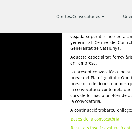
CONVOCATÒRIA PER ACCEDI
Ofertes/Convocatòries
Unei
CENTRE DE CONTROL DE TRÀ
Seleccionar 20 persones per re
vegada superat, s’incorporara
generin al Centre de Control
Generalitat de Catalunya.
Aquesta especialitat ferroviàr
en l’empresa.
La present convocatòria inclou
preveu el Pla d’Igualtat d’Opor
presència de dones i homes que 
la convocatòria contempla que 
curs de formació un 40% de don
la convocatòria.
A continuació trobareu enllaço
Bases de la convocatòria
Resultats fase 1: avaluació apt