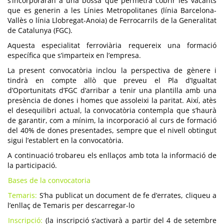
s’incorporaran a una bossa que permetrà cobrir les vacants
que es generin a les Línies Metropolitanes (línia Barcelona-
Vallès o línia Llobregat-Anoia) de Ferrocarrils de la Generalitat
de Catalunya (FGC).
Aquesta especialitat ferroviària requereix una formació
específica que s’imparteix en l’empresa.
La present convocatòria inclou la perspectiva de gènere i
tindrà en compte allò que preveu el Pla d’Igualtat
d’Oportunitats d’FGC d’arribar a tenir una plantilla amb una
presència de dones i homes que assoleixi la paritat. Així, atès
el desequilibri actual, la convocatòria contempla que s’haurà
de garantir, com a mínim, la incorporació al curs de formació
del 40% de dones presentades, sempre que el nivell obtingut
sigui l’establert en la convocatòria.
A continuació trobareu els enllaços amb tota la informació de
la participació.
Bases de la convocatoria
Temaris:
S’ha publicat un document de fe d’errates, cliqueu a
l’enllaç de Temaris per descarregar-lo
Inscripció:
(la inscripció s’activarà a partir del 4 de setembre